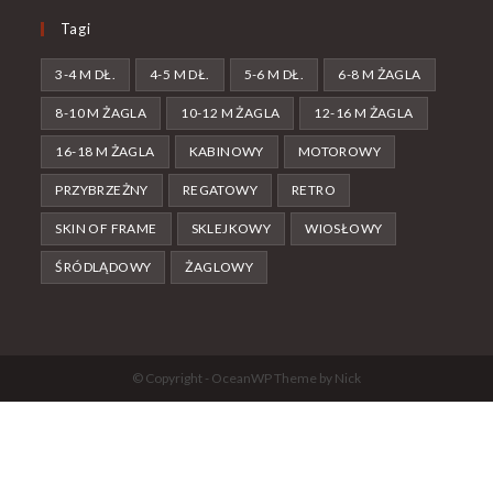
Tagi
3-4 M DŁ.
4-5 M DŁ.
5-6 M DŁ.
6-8 M ŻAGLA
8-10 M ŻAGLA
10-12 M ŻAGLA
12-16 M ŻAGLA
16-18 M ŻAGLA
KABINOWY
MOTOROWY
PRZYBRZEŻNY
REGATOWY
RETRO
SKIN OF FRAME
SKLEJKOWY
WIOSŁOWY
ŚRÓDLĄDOWY
ŻAGLOWY
© Copyright - OceanWP Theme by Nick