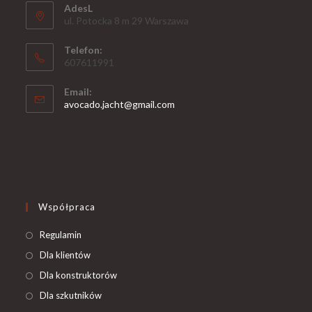
AdesL
ul. Potocka 8 m 29 Warszawa
Telefon:
607611991
Email:
avocado.jacht@gmail.com
Współpraca
Regulamin
Dla klientów
Dla konstruktorów
Dla szkutników