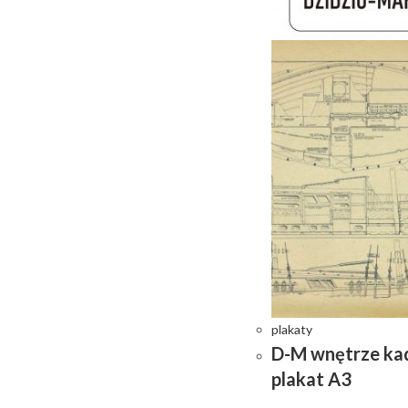
plakaty
D-M wnętrze ka
plakat A3