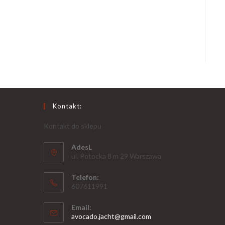
Kontakt:
Kontakt do sklepu
AdesL
ul. Potocka 8 m 29 Warszawa
Telefon:
607611991
Email:
avocado.jacht@gmail.com