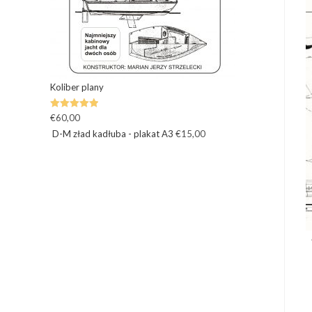
Koliber plany
Oceniono
€
60,00
5.00
na 5
D-M zład kadłuba - plakat A3
€
15,00