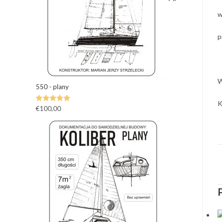
w
p
W
550 - plany
K
Oceniono
€
100,00
5.00
na 5