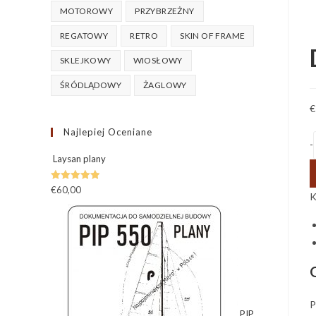
MOTOROWY
PRZYBRZEŻNY
REGATOWY
RETRO
SKIN OF FRAME
SKLEJKOWY
WIOSŁOWY
ŚRÓDLĄDOWY
ŻAGLOWY
€
Najlepiej Oceniane
-
Laysan plany
Oceniono
€
60,00
K
5.00
na 5
P
PIP