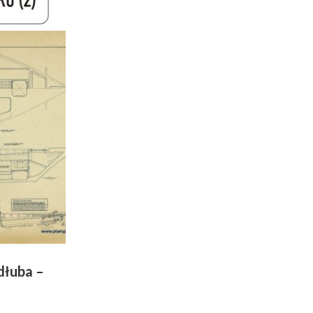
dłuba –