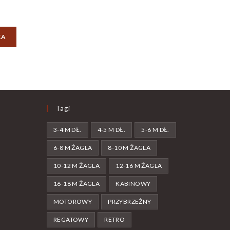
KA
Tagi
3-4 M DŁ.
4-5 M DŁ.
5-6 M DŁ.
6-8 M ŻAGLA
8-10 M ŻAGLA
10-12 M ŻAGLA
12-16 M ŻAGLA
16-18 M ŻAGLA
KABINOWY
MOTOROWY
PRZYBRZEŻNY
REGATOWY
RETRO