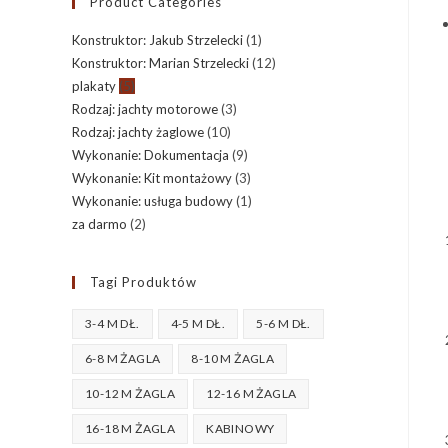
Product Categories
Konstruktor: Jakub Strzelecki
(1)
Konstruktor: Marian Strzelecki
(12)
plakaty
(5)
Rodzaj: jachty motorowe
(3)
Rodzaj: jachty żaglowe
(10)
Wykonanie: Dokumentacja
(9)
Wykonanie: Kit montażowy
(3)
Wykonanie: usługa budowy
(1)
za darmo
(2)
Tagi Produktów
3-4 M DŁ.
4-5 M DŁ.
5-6 M DŁ.
6-8 M ŻAGLA
8-10 M ŻAGLA
10-12 M ŻAGLA
12-16 M ŻAGLA
16-18 M ŻAGLA
KABINOWY