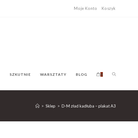
Moje Konto
Koszyk
O
SZKUTNIE
WARSZTATY
BLOG
0
>
Sklep
>
D-M zład kadłuba – plakat A3